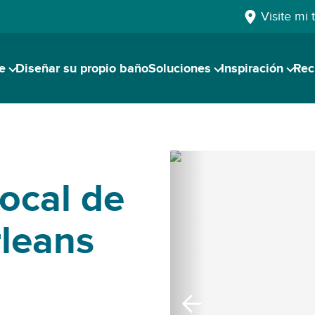
Visite mi 
e
Diseñar su propio baño
Soluciones
Inspiración
Rec
ocal de
leans