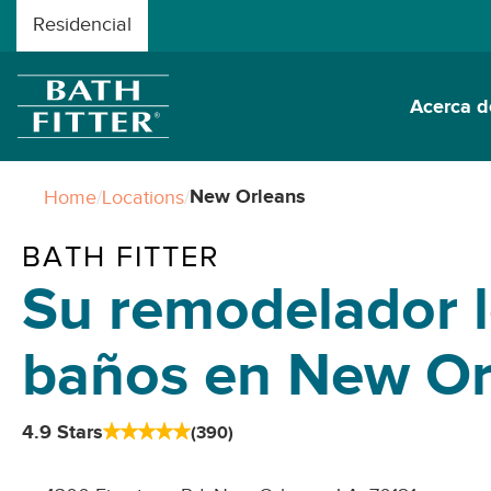
Residencial
Acerca d
New Orleans
Home
/
Locations
/
BATH FITTER
Su remodelador l
baños en New Or
4.9
Stars
(
390
)