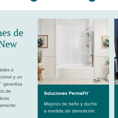
nes de
 New
redes a
cional y un
™ garantiza
zos de
Soluciones PermaFit™
ticas
Mejoras de baño y ducha
idamente
a medida sin demolición.