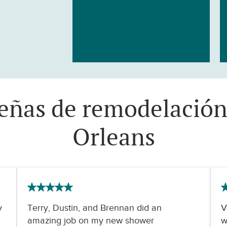
eseñas de remodelació
Orleans
y
Terry, Dustin, and Brennan did an
V
amazing job on my new shower
w